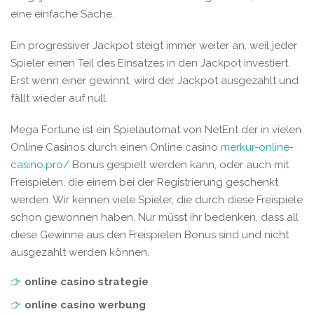
eine einfache Sache.
Ein progressiver Jackpot steigt immer weiter an, weil jeder
Spieler einen Teil des Einsatzes in den Jackpot investiert.
Erst wenn einer gewinnt, wird der Jackpot ausgezahlt und
fällt wieder auf null.
Mega Fortune ist ein Spielautomat von NetEnt der in vielen
Online Casinos durch einen Online casino
merkur-online-
casino.pro/
Bonus gespielt werden kann, oder auch mit
Freispielen, die einem bei der Registrierung geschenkt
werden. Wir kennen viele Spieler, die durch diese Freispiele
schon gewonnen haben. Nur müsst ihr bedenken, dass all
diese Gewinne aus den Freispielen Bonus sind und nicht
ausgezahlt werden können.
online casino strategie
online casino werbung