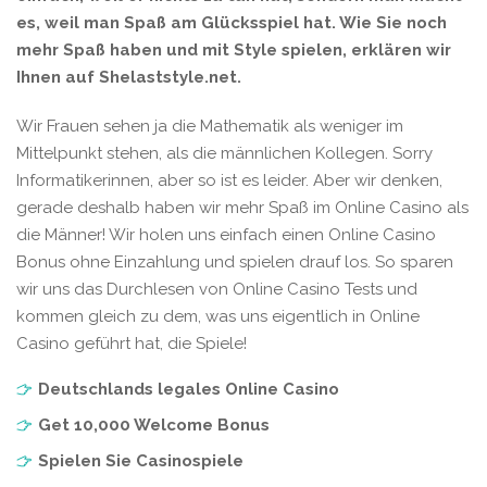
es, weil man Spaß am Glücksspiel hat. Wie Sie noch
mehr Spaß haben und mit Style spielen, erklären wir
Ihnen auf Shelaststyle.net.
Wir Frauen sehen ja die Mathematik als weniger im
Mittelpunkt stehen, als die männlichen Kollegen. Sorry
Informatikerinnen, aber so ist es leider. Aber wir denken,
gerade deshalb haben wir mehr Spaß im Online Casino als
die Männer! Wir holen uns einfach einen Online Casino
Bonus ohne Einzahlung und spielen drauf los. So sparen
wir uns das Durchlesen von Online Casino Tests und
kommen gleich zu dem, was uns eigentlich in Online
Casino geführt hat, die Spiele!
Deutschlands legales Online Casino
Get 10,000 Welcome Bonus‎
Spielen Sie Casinospiele