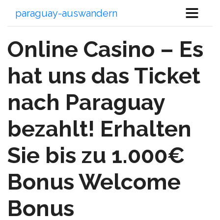
paraguay-auswandern
Online Casino – Es
hat uns das Ticket
nach Paraguay
bezahlt! Erhalten
Sie bis zu 1.000€
Bonus Welcome
Bonus‎